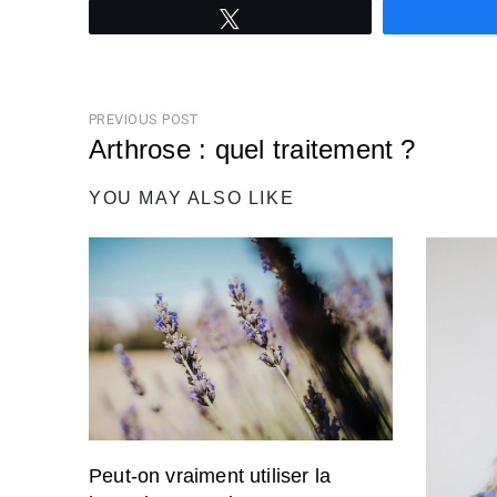
Tweetez
Navigation
PREVIOUS POST
de
Arthrose : quel traitement ?
l’article
Previous
YOU MAY ALSO LIKE
Post
Peut-on vraiment utiliser la