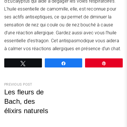
d’Eucalyptus qui aide à dégager les voies respiratoires.
L’huile essentielle de camomille, elle, est reconnue pour
ses actifs antiseptiques, ce qui permet de diminuer la
sensation de nez qui coule ou de nez bouché à cause
d’une réaction allergique. Gardez aussi avec vous l’huile
essentielle d’estragon. Cet antispasmodique vous aidera
à calmer vos réactions allergiques en présence d’un chat.
Tweetez
Partagez
Épingle
Navigation
PREVIOUS POST
Les fleurs de
de
Bach, des
l’article
élixirs naturels
Previous
Post